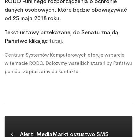
RODO -unijnego rozporządzenia o ochronie
danych
danych osobowych, które będzie obowiązywać
od 25 maja 2018 roku.
osobowych
Tekst ustawy przekazanej do Senatu znajdą
Państwo klikając
tutaj.
Centrum Systemów Komputerowych oferuję wsparcie
w temacie RODO. Dołożymy wszelkich starań by Państwu
pomóc. Zapraszamy do
kontaktu.
tekst tekst tekst tekst tekst tekst tekst tekst tekst tekst tekst tekst tekst tekst tekst tekst tekst tekst
tekst tekst tekst tekst tekst tekst tekst tekst tekst
tekst tekst tekst tekst tekst tekst tekst tekst tekst
tekst tekst tekst tekst tekst tekst tekst tekst tekst tekst tekst tekst tekst tekst tekst tekst tekst tekst
Alert! MediaMarkt oszustwo SMS